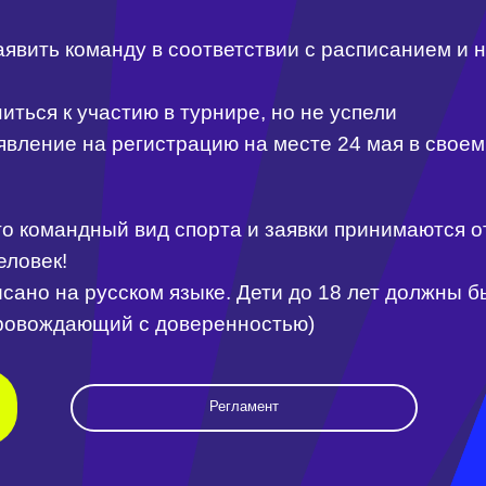
ся к участию в турнире, но не успели
ление на регистрацию на месте 24 мая в своем пото
к омандный вид спорта и заявки принимаются от
овек!
о на русском языке. Дети до 18 лет должны быть с
вождающий с доверенностью)
Регламент
650
+
100
тыс.
лей)
команд
участников