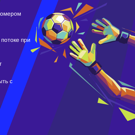
ке при
50
полей