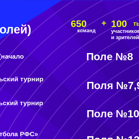
и зрителей
Поле №8
ачало
кий турнир
Поля №7,9
кий турнир
Поле №10
бола РФС»
Поля №12,1
емпионат»