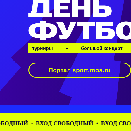
турниры
•
большой концерт
Портал sport.mos.ru
Й
ВХОД СВОБОДНЫЙ
ВХОД СВОБОДНЫ