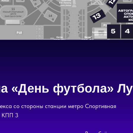
на «День футбола» Л
ограф-сессия
екса со стороны станции метро Спортивная
а КПП 3
раф-сессия
№2 начало в 14:35