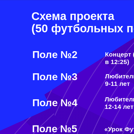
Поле №2
Концерт (н
в 12:25)
Поле №3
Любительс
9-11 лет
Любительс
Поле №4
12-14 лет
Поле №5
«Урок Фут
Поле №6
Турнир «Ч