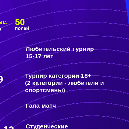
Любительский турнир
15-17 лет
Турнир категории 18+
(2 категории - любители и
спортсмены)
Гала матч
Студенческие
3
команды