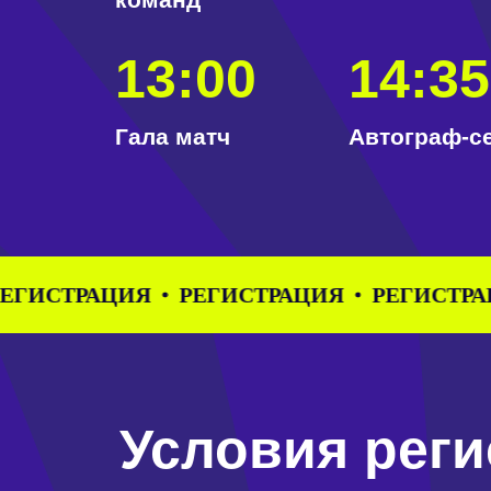
13:00
14:35
Гала матч
Автограф-сес
АЦИЯ
РЕГИСТРАЦИЯ
РЕГИСТРАЦИЯ
Р
Условия регис
Для участия в турнире необходимо зая
поля.