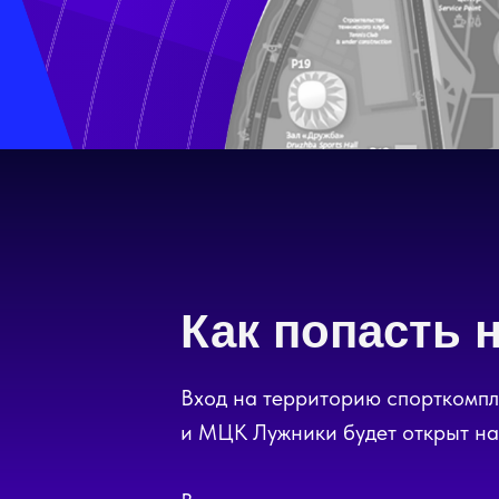
Как попасть 
Гала-матч и авт
Вход на территорию спорткомпл
со знаменитыми футболистами
и МЦК Лужники будет открыт н
Гала-матч
Автог
Поле №10 начало в 13:00
Поле 